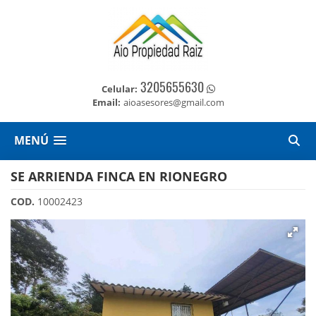
3205655630
Celular:
Email:
aioasesores@gmail.com
MENÚ
SE ARRIENDA FINCA EN RIONEGRO
COD.
10002423