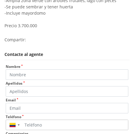
-Amplia zona verde con arboles frutales, lago con peces
-Se puede sembrar y tener huerta
-Incluye mayordomo
Precio 3.700.000
Compartir:
Contacte al agente
*
Nombre
*
Apellidos
*
Email
*
Teléfono
▼
Comentarios