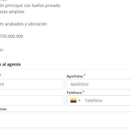
ón principal con baños privado
azas amplias
es acabados y ubicación
$750.000.000
ir:
 al agente
*
*
Apellidos
*
Teléfono
▼
rios