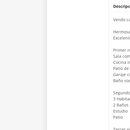
Descripc
Vendo ca
Hermosa 
Excelent
Primer n
Sala co
Cocina i
Patio de
Garaje c
Baño soc
Segundo 
3 Habit
2 Baños
Estudio
Patio
Tercer ni