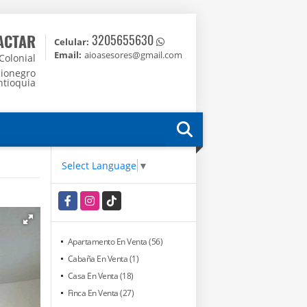
ACTAR
3205655630
Celular:
Email:
aioasesores@gmail.com
 Colonial
Rionegro
ntioquia
Select Language
▼
Facebook
Instagram
TikTok
Apartamento En Venta (56)
Cabaña En Venta (1)
Casa En Venta (18)
Finca En Venta (27)