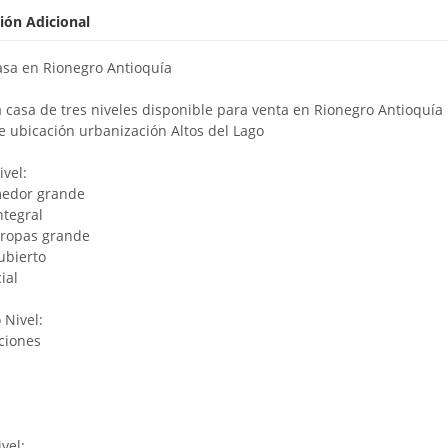
ión Adicional
sa en Rionegro Antioquía
casa de tres niveles disponible para venta en Rionegro Antioquía
e ubicación urbanización Altos del Lago
ivel:
medor grande
ntegral
 ropas grande
ubierto
ial
Nivel:
aciones
vel: