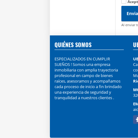
Acept
Envia
Al enviar 
QUIÉNES SOMOS
U
ESPECIALIZADOS EN CUMPLIR
U
SUEÑOS ! Somos una empresa
Ca
inmobiliaria con amplia trayectoria
co
profesional en campo de bienes
Mu
raíces, asesoramos y acompañamos
Ri
cada proceso de inicio a fin brindado
M
una experiencia de seguridad y
32
tranquilidad a nuestros clientes .
EM
ai
Fa