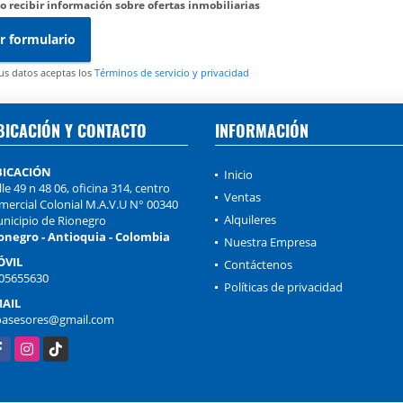
o recibir información sobre ofertas inmobiliarias
r formulario
tus datos aceptas los
Términos de servicio y privacidad
BICACIÓN Y CONTACTO
INFORMACIÓN
BICACIÓN
Inicio
lle 49 n 48 06, oficina 314, centro
Ventas
mercial Colonial M.A.V.U N° 00340
Alquileres
nicipio de Rionegro
onegro - Antioquia - Colombia
Nuestra Empresa
ÓVIL
Contáctenos
05655630
Políticas de privacidad
AIL
oasesores@gmail.com
cebook
Instagram
TikTok