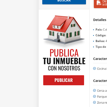
BUSCAR
De
in
Detalles
País:
Co
Código:
Baños:
Tipo de 
Caracter
Cocina 
Caracter
Cerca a
Parque
Zona re