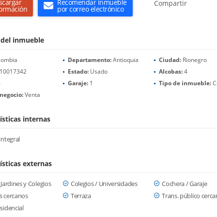
scargar
Recomendar inmueble
Compartir
formación
por correo electrónico
 del inmueble
lombia
Departamento:
Antioquia
Ciudad:
Rionegro
10017342
Estado:
Usado
Alcobas:
4
4
Garaje:
1
Tipo de inmueble:
C
negocio:
Venta
ísticas internas
integral
ísticas externas
 Jardines y Colegios
Colegios / Universidades
Cochera / Garaje
s cercanos
Terraza
Trans. público cerc
sidencial