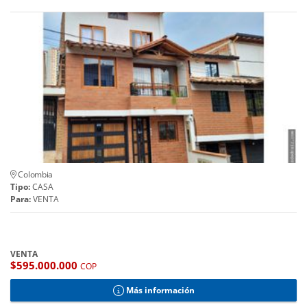
Colombia
Tipo:
CASA
Para:
VENTA
VENTA
$595.000.000
COP
Más información